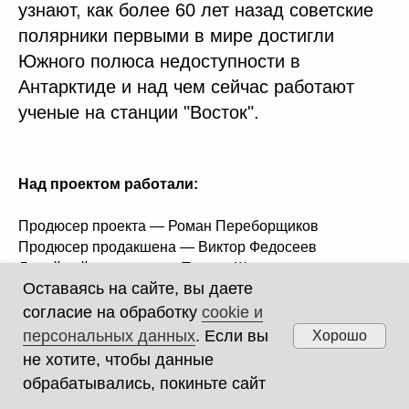
узнают, как более 60 лет назад советские
полярники первыми в мире достигли
Южного полюса недоступности в
Антарктиде и над чем сейчас работают
ученые на станции "Восток".
Над проектом работали:
Продюсер проекта — Роман Переборщиков
Продюсер продакшена — Виктор Федосеев
Линейный продюсер — Таисия Шлепнева
Оставаясь на сайте, вы даете
Звукорежиссёр — Александр Чирков
Композитор — Александр Чирков
согласие на обработку
cookie и
Сценарий — Роман Переборщиков, Анна Рубцова,
персональных данных
. Если вы
Хорошо
Елизавета Дбар
не хотите, чтобы данные
обрабатывались, покиньте сайт